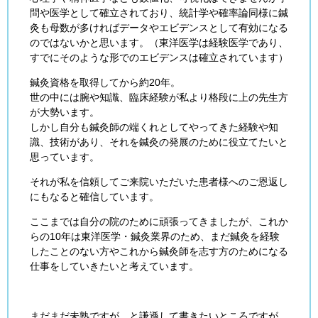
問や医学として確立されており、統計学や確率論同様に鍼
灸も母数が多ければデータやエビデンスとして有効になる
のではないかと思います。（東洋医学は経験医学であり、
すでにそのような形でのエビデンスは確立されています）
鍼灸資格を取得してから約20年。
世の中には腕や知識、臨床経験が私より格段に上の先生方
が大勢います。
しかし自分も鍼灸師の端くれとしてやってきた経験や知
識、技術があり、それを鍼灸の発展のために役立てたいと
思っています。
それが私を信頼してご来院いただいた患者様へのご恩返し
にもなると確信しています。
ここまでは自分の院のために頑張ってきましたが、これか
らの10年は東洋医学・鍼灸業界のため、まだ鍼灸を経験
したことのない方やこれから鍼灸師を志す方のためになる
仕事をしていきたいと考えています。
まだまだ未熟ですが…と謙遜して書きたいところですが、