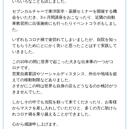
いろいろなことも試しました。
セブンカルチャーで東洋医学・薬膳セミナーを開催する機
会をいただき、3ヶ月間講座をおこなったり、近隣の自動
車教習所に出張施術にも行ったりイベントコラボもしまし
た。
いずれもコロナ禍で途切れてしまいましたが、自院を知っ
てもらうためにとにかく良いと思ったことはすぐ実践して
いきました。
この10年の間に世界で起こった大きな出来事の一つがコ
ロナです。
営業自粛要請やソーシャルディスタンス、外出や地域を超
えての移動制限などありました。
さすがにこの時は世界も自身の店もどうなるのか検討がつ
きませんでした。
しかしその中でも当院を頼って来てくださったり、お客様
からマスクを差し入れしていただりと、多くの方に助けら
れコロナ禍を乗り越えることができました。
心から感謝申し上げます。