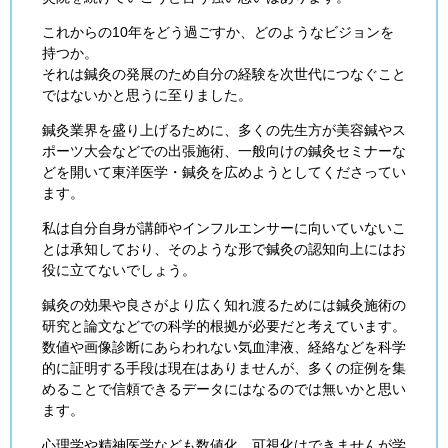
これからの10年をどう過ごすか、どのようなビジョンを
持つか。
それは鍼灸の発展のため自分の経験を次世代につなぐこと
ではないかと思うに至りました。
鍼灸業界を盛り上げるために、多くの先生方が美容鍼やス
ポーツ大会などでの出張施術、一般向けの鍼灸セミナーな
どを開いて東洋医学・鍼灸を広めようとしてくださってい
ます。
私は自分自身が講師やインフルエンサーに向いていないこ
とは承知しており、そのような形で鍼灸の認知向上にはお
役に立てないでしょう。
鍼灸の効果や良さがより広く知れ渡るためには鍼灸施術の
研究と論文などでの科学的根拠が必要だと考えています。
数値や画像診断にあらわれない気血津液、経絡などを科学
的に証明する手段は現在はありませんが、多くの症例を集
めることで信頼できるデータにはなるのでは無いかと思い
ます。
心理学や精神医学なども数値化、可視化はできませんが学