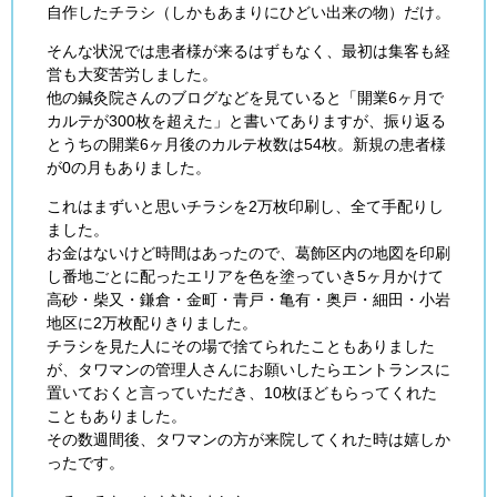
自作したチラシ（しかもあまりにひどい出来の物）だけ。
そんな状況では患者様が来るはずもなく、最初は集客も経
営も大変苦労しました。
他の鍼灸院さんのブログなどを見ていると「開業6ヶ月で
カルテが300枚を超えた」と書いてありますが、振り返る
とうちの開業6ヶ月後のカルテ枚数は54枚。新規の患者様
が0の月もありました。
これはまずいと思いチラシを2万枚印刷し、全て手配りし
ました。
お金はないけど時間はあったので、葛飾区内の地図を印刷
し番地ごとに配ったエリアを色を塗っていき5ヶ月かけて
高砂・柴又・鎌倉・金町・青戸・亀有・奥戸・細田・小岩
地区に2万枚配りきりました。
チラシを見た人にその場で捨てられたこともありました
が、タワマンの管理人さんにお願いしたらエントランスに
置いておくと言っていただき、10枚ほどもらってくれた
こともありました。
その数週間後、タワマンの方が来院してくれた時は嬉しか
ったです。