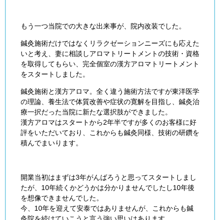
もう一つ当院での大きな出来事が、院内改装でした。
鍼灸施術だけではなくリラクゼーションニーズにも応えた
いと考え、妻に相談しアロマトリートメントの技術・資格
を取得してもらい、完全個室の漢方アロマトリートメント
をスタートしました。
鍼灸施術と漢方アロマ。全く違う施術方法ですが東洋医学
の理論、養生法で体質改善や症状の寛解を目指し、鍼灸治
療一択だった当院に新たな選択肢ができました。
漢方アロマはスタートから2年半ですが多くのお客様に好
評をいただいており、これからも鍼灸同様、技術の研鑽を
積んでまいります。
開業当初はまずは3年がんばろうと思ってスタートしまし
たが、10年続くかどうかは分かりませんでしたし10年後
を想像できませんでした。
今、10年を迎えて安泰ではありませんが、これからも鍼
灸院を続けていこうと言う強い思いはあります。