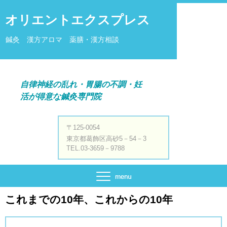
オリエントエクスプレス
鍼灸 漢方アロマ 薬膳・漢方相談
自律神経の乱れ・胃腸の不調・妊
活が得意な鍼灸専門院
〒125-0054
東京都葛飾区高砂5－54－3
TEL.03-3659－9788
これまでの10年、これからの10年