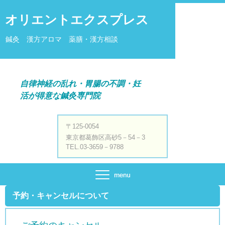
オリエントエクスプレス
鍼灸 漢方アロマ 薬膳・漢方相談
自律神経の乱れ・胃腸の不調・妊
活が得意な鍼灸専門院
〒125-0054
東京都葛飾区高砂5－54－3
TEL.03-3659－9788
予約・キャンセルについて