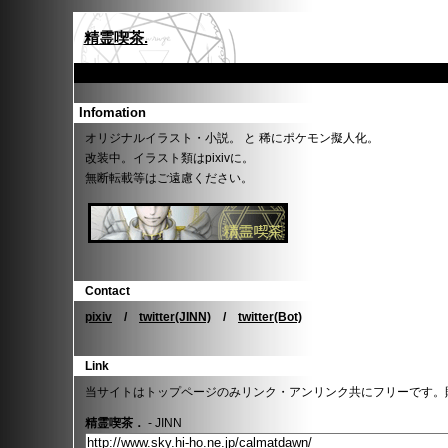
精霊喫茶.
Infomation
オリジナルイラスト・小説。 と 稀にポケモン擬人化。
改装中。イラスト類はpixivに。
無断転載等はご遠慮ください。
Contact
pixiv
/
twitter(JINN)
/
twitter(Bot)
Link
当サイトはトップページのみリンク・アンリンク共にフリーです。
精霊喫茶．
- JINN