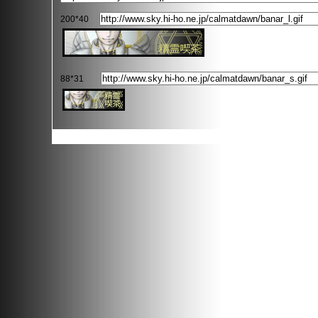
200*40
88*31