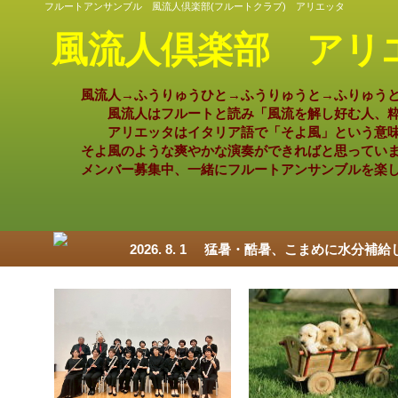
フルートアンサンブル 風流人倶楽部(フルートクラブ) アリエッタ
風流人倶楽部 アリ
風流人→ふうりゅうひと→ふうりゅうと→ふりゅうと
風流人はフルートと読み「風流を解し好む人、
アリエッタはイタリア語で「そよ風」という意味
そよ風のような爽やかな演奏ができればと思ってい
メンバー募集中、一緒にフルートアンサンブルを楽
2026. 8. 1
猛暑・酷暑、こまめに水分補給し