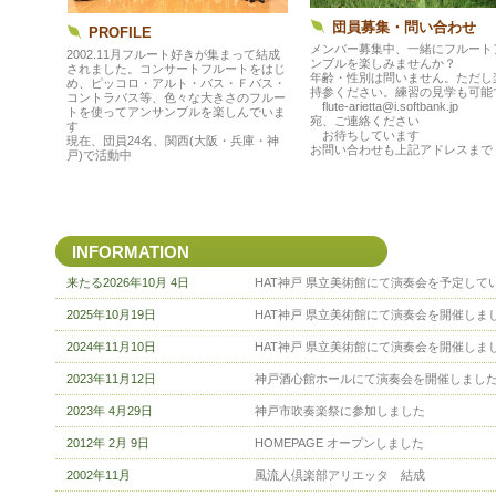
団員募集・問い合わせ
PROFILE
メンバー募集中、一緒にフルート
2002.11月フルート好きが集まって結成
ンブルを楽しみませんか？
されました。コンサートフルートをはじ
年齢・性別は問いません。ただし
め、ピッコロ・アルト・バス・Ｆバス・
持参ください。練習の見学も可能
コントラバス等、色々な大きさのフルー
flute-arietta@i.softbank.jp
トを使ってアンサンブルを楽しんでいま
宛、ご連絡ください
す
お待ちしています
現在、団員24名、関西(大阪・兵庫・神
お問い合わせも上記アドレスまで
戸)で活動中
INFORMATION
来たる2026年10月 4日
HAT神戸 県立美術館にて演奏会を予定して
2025年10月19日
HAT神戸 県立美術館にて演奏会を開催しま
2024年11月10日
HAT神戸 県立美術館にて演奏会を開催しま
2023年11月12日
神戸酒心館ホールにて演奏会を開催しまし
2023年 4月29日
神戸市吹奏楽祭に参加しました
2012年 2月 9日
HOMEPAGE オープンしました
2002年11月
風流人倶楽部アリエッタ 結成